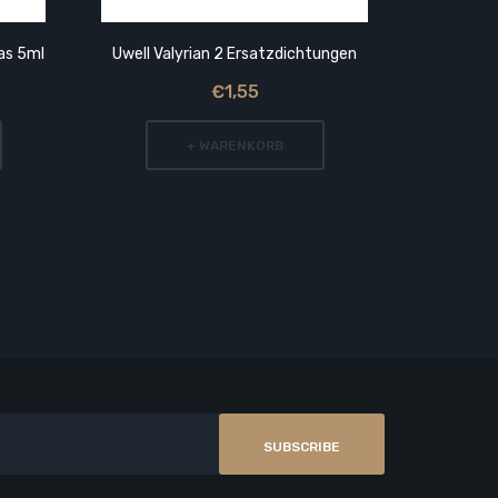
as 5ml
Uwell Valyrian 2 Ersatzdichtungen
Uwell C
€1,55
+ WARENKORB
SUBSCRIBE