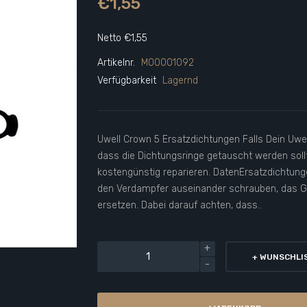
€1,55
Netto €1,55
Artikelnr.
M00001092
Verfügbarkeit
Lagernd
Uwell Crown 5 Ersatzdichtungen Falls Dein Uwe
dass die Dichtungsringe getauscht werden soll
kostengünstig reparieren. DatenErsatzdichtun
den Verdampfer auseinander schrauben, das Gla
ersetzen. Dabei darauf achten, dass..
+ WUNSCHLI