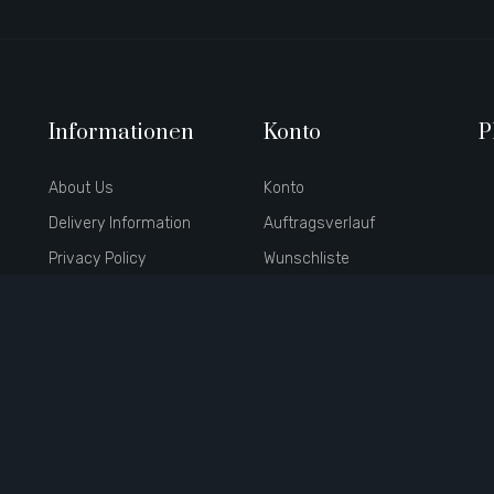
Informationen
Konto
P
About Us
Konto
Delivery Information
Auftragsverlauf
Privacy Policy
Wunschliste
Terms & Conditions
Newsletter
Hersteller
Partner
Geschenkgutscheine
Angebote