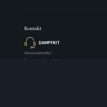
Kontakt
DAMPFKIT
Adresse
dampfkit
Email
sales@dampfkit.de