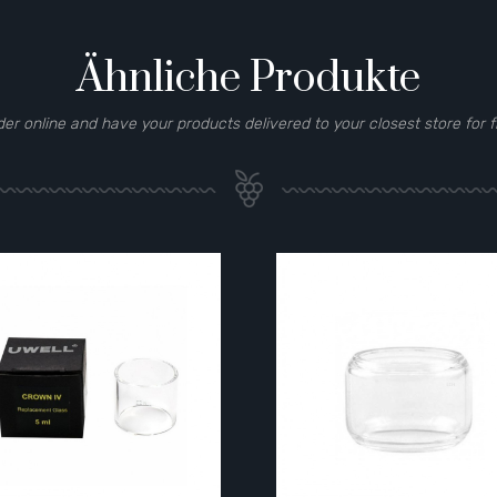
Ähnliche Produkte
der online and have your products delivered to your closest store for f