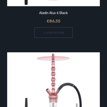
Aladin Alux 6 Black
€86,55
+ WARENKORB