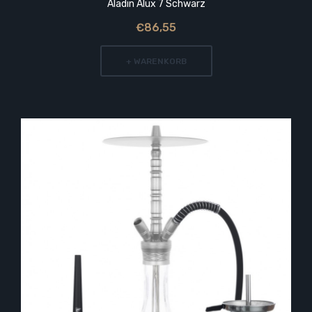
Aladin Alux 7 Schwarz
€86,55
+ WARENKORB