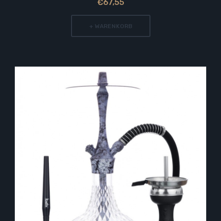
€67,55
+ WARENKORB