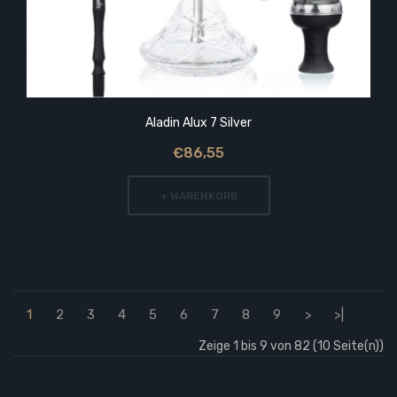
Aladin Alux 7 Silver
€86,55
+ WARENKORB
1
2
3
4
5
6
7
8
9
>
>|
Zeige 1 bis 9 von 82 (10 Seite(n))