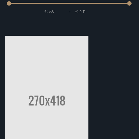
€
-
€