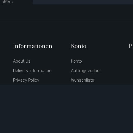
 offers.
Informationen
Konto
P
About Us
Konto
Delivery Information
Auftragsverlauf
Privacy Policy
Wunschliste
Terms & Conditions
Newsletter
Hersteller
Partner
Geschenkgutscheine
Angebote