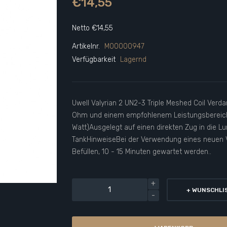
€14,55
Netto €14,55
Artikelnr.
M00000947
Verfügbarkeit
Lagernd
Uwell Valyrian 2 UN2-3 Triple Meshed Coil Verd
Ohm und einem empfohlenem Leistungsbereich 
Watt)Ausgelegt auf einen direkten Zug in die L
TankHinweiseBei der Verwendung eines neuen 
Befüllen, 10 - 15 Minuten gewartet werden..
+ WUNSCHLI