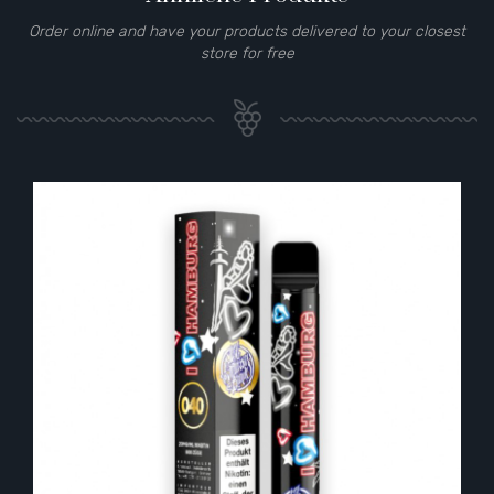
Order online and have your products delivered to your closest
store for free