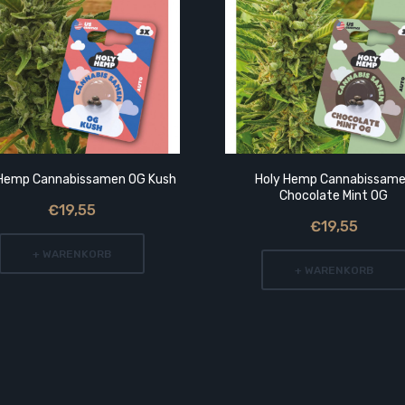
 Hemp Cannabissamen OG Kush
Holy Hemp Cannabissam
Chocolate Mint OG
€19,55
€19,55
+ WARENKORB
+ WARENKORB