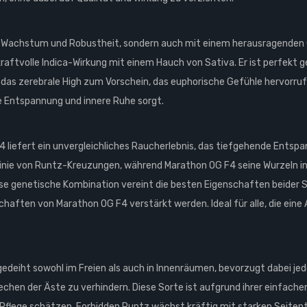
m Wachstum und Robustheit, sondern auch mit einem herausragenden G
 kraftvolle Indica-Wirkung mit einem Hauch von Sativa. Er ist perfek
s zerebrale High zum Vorschein, das euphorische Gefühle hervorruft
e Entspannung und innere Ruhe sorgt.
liefert ein unvergleichliches Raucherlebnis, das tiefgehende Entspa
Linie von Runtz-Kreuzungen, während Marathon OG F4 seine Wurzeln in
 Diese genetische Kombination vereint die besten Eigenschaften beider
aften von Marathon OG F4 verstärkt werden. Ideal für alle, die eine 
deiht sowohl im Freien als auch in Innenräumen, bevorzugt dabei jedo
hen der Äste zu verhindern. Diese Sorte ist aufgrund ihrer einfache
 Pflege schätzen. Forbidden Runtz wächst kräftig mit starken Seitentr