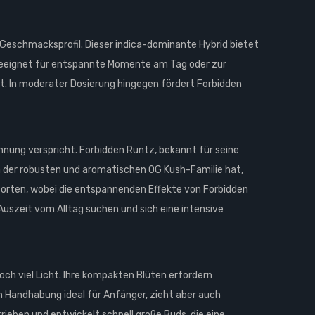
eschmacksprofil. Dieser indica-dominante Hybrid bietet
t geeignet für entspannte Momente am Tag oder zur
. In moderater Dosierung hingegen fördert Forbidden
nnung verspricht. Forbidden Runtz, bekannt für seine
 der robusten und aromatischen OG Kush-Familie hat,
 Sorten, wobei die entspannenden Effekte von Forbidden
Auszeit vom Alltag suchen und sich eine intensive
ch viel Licht. Ihre kompakten Blüten erfordern
n Handhabung ideal für Anfänger, zieht aber auch
ieben und entwickelt schnell große Buds, die eine