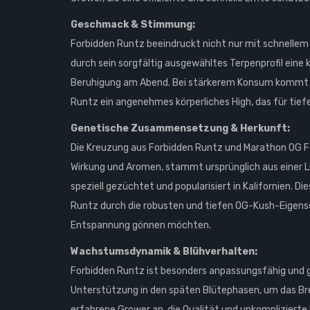
Geschmack & Stimmung:
Forbidden Runtz beeindruckt nicht nur mit schnelle
durch sein sorgfältig ausgewähltes Terpenprofil eine
Beruhigung am Abend. Bei stärkerem Konsum kommt da
Runtz ein angenehmes körperliches High, das für tief
Genetische Zusammensetzung & Herkunft:
Die Kreuzung aus Forbidden Runtz und Marathon OG F4 
Wirkung und Aromen, stammt ursprünglich aus einer 
speziell gezüchtet und popularisiert in Kalifornien.
Runtz durch die robusten und tiefen OG-Kush-Eigensch
Entspannung gönnen möchten.
Wachstumsdynamik & Blühverhalten:
Forbidden Runtz ist besonders anpassungsfähig und ge
Unterstützung in den späten Blütephasen, um das Brec
erfahrene Grower an, die Qualität und unkomplizierte