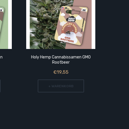
en
Holy Hemp Cannabissamen GMO
Holy Hemp
Rootbeer
€19,55
+ WARENKORB