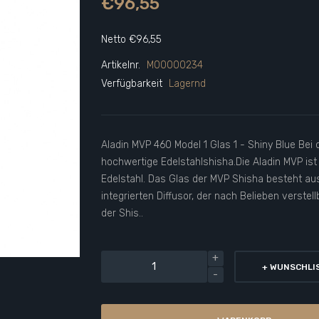
€96,55
Netto €96,55
Artikelnr.
M00000234
Verfügbarkeit
Lagernd
Aladin MVP 460 Model 1 Glas 1 - Shiny Blue Bei 
hochwertige Edelstahlshisha.Die Aladin MVP is
Edelstahl. Das Glas der MVP Shisha besteht aus
integrierten Diffusor, der nach Belieben verstell
der Shis..
+ WUNSCHLI