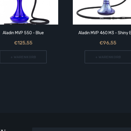
Aladin MVP 550 - Blue
Aladin MVP 460 M3 - Shiny 
€125,55
€96,55
+ WARENKORB
+ WARENKORB