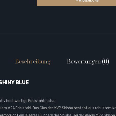
+ WARENKORB
Beschreibung
Bewertungen (0)
 SHINY BLUE
ativ hochwertige Edelstahlshisha.
reiem V2A Edelstahl. Das Glas der MVP Shisha besteht aus robustem Kri
usor ermöglicht ein leiseres Blubbern der Shisha. Bei der Aladin MVP S