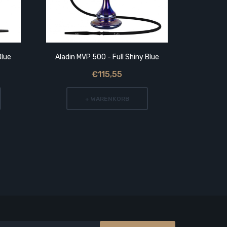
Blue
Aladin MVP 500 - Full Shiny Blue
Aladin M
€115,55
+ WARENKORB