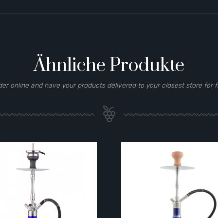
Ähnliche Produkte
der online and have your products delivered to your closest store for f