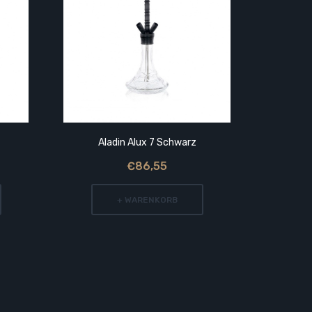
Aladin Alux 7 Schwarz
A
€86,55
+ WARENKORB