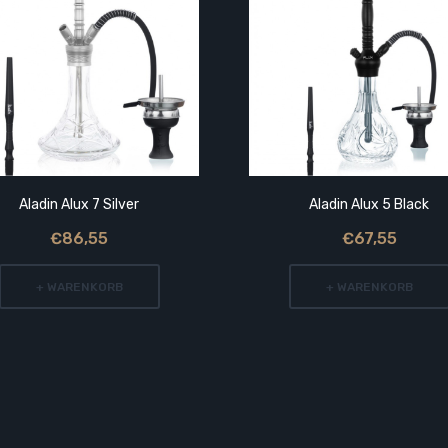
Aladin Alux 7 Silver
Aladin Alux 5 Black
€86,55
€67,55
+ WARENKORB
+ WARENKORB