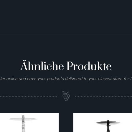
Ähnliche Produkte
der online and have your products delivered to your closest store for f