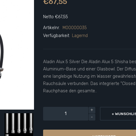
€67,55
Netto €67,55
Artikelnr.
M00000035
Verfügbarkeit
Lagernd
Aladin Alux 5 Silver Die Aladin Alux 5 Shisha b
Aluminium–Base und einer Glasbowl. Der Diffus
eine langlebige Nutzung im Wasser gewährleiste
Rauchsäule verbunden. Das integrierte "Closed
Rauchphase den gesamte..
+ WUNSCHLI