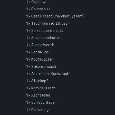
1 x Glasbowl
1 x Rauchsäule
1 x Base (Closed Chamber System)
1 x Tauchrohr inkl. Diffusor
1 x Schlauchanschluss
1 x Schlauchadapter
1 x Ausblasventil
1 x Ventilkugel
1 x Kopfadapter
1 x Silikonschauch
1 x Aluminium-Mundstück
1 x Steinkopf
1 x Kaminaufsatz
1 x Ascheteller
1 x Schlauchfeder
1 x Kohlezange