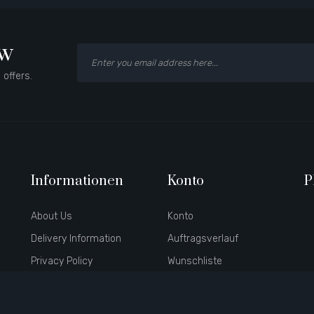
ow
 offers.
Informationen
Konto
P
About Us
Konto
Delivery Information
Auftragsverlauf
Privacy Policy
Wunschliste
Terms & Conditions
Newsletter
Hersteller
Partner